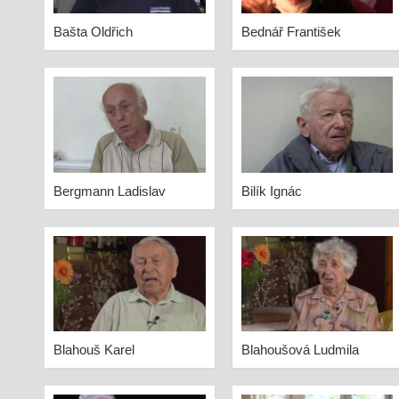
Bašta Oldřich
Bednář František
Bergmann Ladislav
Bilík Ignác
Blahouš Karel
Blahoušová Ludmila