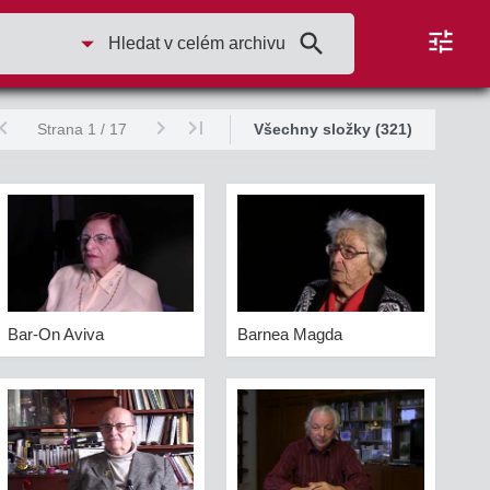
tune
arrow_drop_down
search
Hledat v celém archivu
ron_left
chevron_right
last_page
Strana 1
/
17
Všechny složky (321)
Bar-On Aviva
Barnea Magda