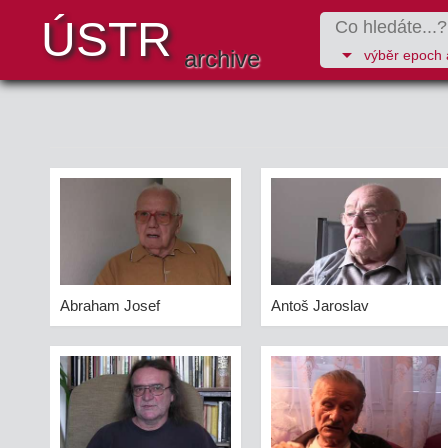
ÚSTR
arrow_drop_down
archive
výběr epoch 
Abraham Josef
Antoš Jaroslav