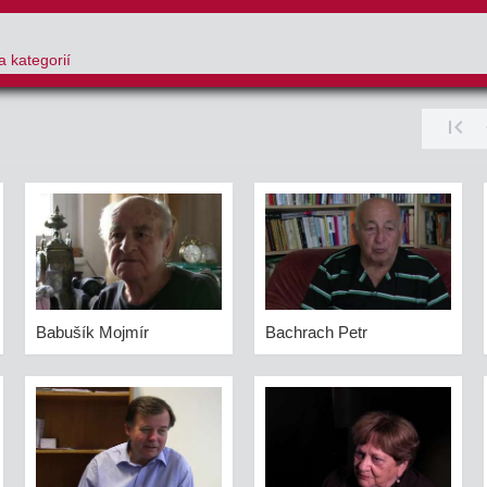
a kategorií
first_page
chev
Babušík Mojmír
Bachrach Petr